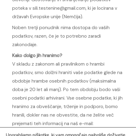
poteka v
sili.testenine@gmail.com
, ki je locirana v
državah Evropske unije (Nemčija).
Noben tretji ponudnik nima dostopa do vaših
podatkov, razen, če je to potrebno zaradi
zakonodaje.
Kako dolgo jih hranimo?
V skladu z zakonom ali pravilnikom o hrambi
podatkov, smo dolžni hraniti vaše podatke glede na
obdobje hrambe osebnih podatkov (maksimalna
doba je 20 let ali manj). Po tem obdobju bodo vaši
osebni podatki arhivirani. Vse osebne podatke, ki jih
hranimo za obveščanje, trženje in podporo, bomo
hranili, dokler nas ne obvestite, da ne želite več
prejemati teh informacij na naš e-mail:
sili.testenine@gmail.com
, vendar ne več, kot je
Uporabljamo piškotke, ki vam omogočajo najboljše doživetje