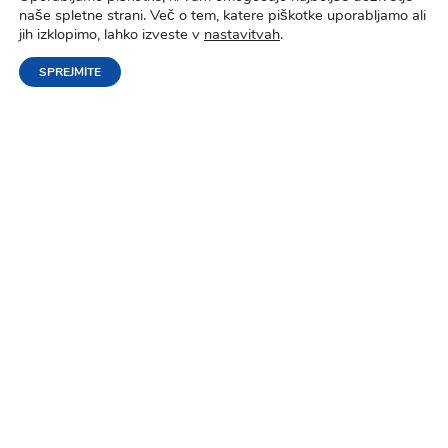
maksimalna doba hrambe.
naše spletne strani. Več o tem, katere piškotke uporabljamo ali
jih izklopimo, lahko izveste v
nastavitvah
.
SPREJMITE
Kakšne so vaše pravice?
Če mislite, da so osebni podatki, ki jih imamo o vas,
napačni ali nepopolni, imate možnost, da pošljete
zahtevo o pregledu teh podatkov. Pišite nam preko
kontaktnega obrazca
http://silitestenine.si/kontakt/ ali na e-mail:
sili.testenine@gmail.com
. Kontaktna oseba za
zaščito podatkov (DPC, Data Protection Contact)
na e-naslov
sili.testenine@gmail.comali
pisno na Šili
testenine, izdelava testenin in peciva, Gregor Šilc
s.p., Kavče 69,3320 Velenje.
Velenje, 25.12.2020