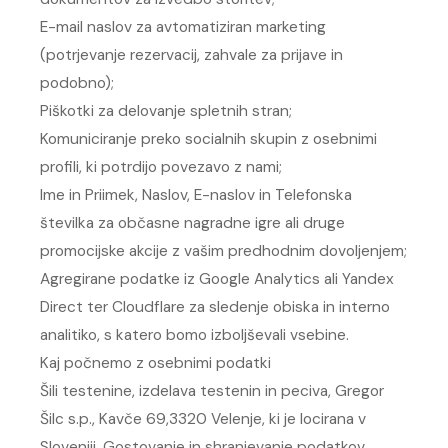
E-mail naslov za avtomatiziran marketing
(potrjevanje rezervacij, zahvale za prijave in
podobno);
Piškotki za delovanje spletnih stran;
Komuniciranje preko socialnih skupin z osebnimi
profili, ki potrdijo povezavo z nami;
Ime in Priimek, Naslov, E-naslov in Telefonska
številka za občasne nagradne igre ali druge
promocijske akcije z vašim predhodnim dovoljenjem;
Agregirane podatke iz Google Analytics ali Yandex
Direct ter Cloudflare za sledenje obiska in interno
analitiko, s katero bomo izboljševali vsebine.
Kaj počnemo z osebnimi podatki
Šili testenine, izdelava testenin in peciva, Gregor
Šilc s.p., Kavče 69,3320 Velenje, ki je locirana v
Sloveniji. Gostovanje in shranjevanje podatkov