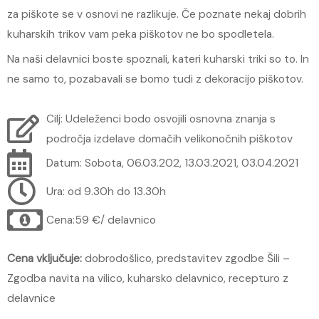
za piškote se v osnovi ne razlikuje. Če poznate nekaj dobrih
kuharskih trikov vam peka piškotov ne bo spodletela.
Na naši delavnici boste spoznali, kateri kuharski triki so to. In
ne samo to, pozabavali se bomo tudi z dekoracijo piškotov.
Cilj: Udeleženci bodo osvojili osnovna znanja s
področja izdelave domačih velikonočnih piškotov
Datum: Sobota, 06.03.202, 13.03.2021, 03.04.2021
Ura: od 9.30h do 13.30h
Cena:59 €/ delavnico
Cena vključuje:
dobrodošlico, predstavitev zgodbe Šili –
Zgodba navita na vilico, kuharsko delavnico, recepturo z
delavnice