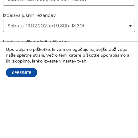
Izdelava jušnih rezancev
Izdelava velikonočnih piškotov
Uporabljamo piškotke, ki vam omogočajo najboljše doživetje
naše spletne strani. Več o tem, katere piškotke uporabljamo ali
jih izklopimo, lahko izveste v
nastavitvah
.
SPREJMITE
Prijavnina
na delavnico znaša
20 eur.
Rezervacija za
posamezno delavnico je potrjena šele takrat, ko prejmemo
nakazilo prijavnine.
Znesek prijavnine je potrebno poravnati do začetka tečaja
na poslovni račun:
Šili testenine, izdelava testenin in peciva, Gregor Šilc s.p.